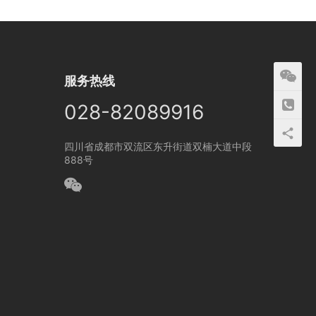
服务热线
028-82089916
四川省成都市双流区东升街道双楠大道中段
888号