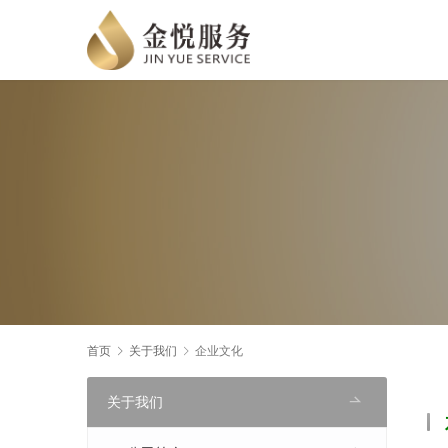
首页
关于我们
企业文化
关于我们