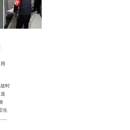
家
占用
事故时
通道
物
卫生
……