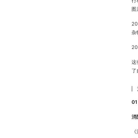
行
图
2
杂
2
这
了
01
消
《