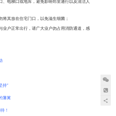
口、电梯口或地库，避免影响邻里通行以及清洁人
勿将其放在住宅门口，以免滋生细菌；
与业户正常出行，请广大业户勿占用消防通道，感
动
坚持”
的藩篱
期待！