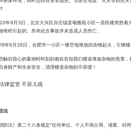
和整体环境，同时也存在安全隐患。当发生地震、火灾等自然灾
片
020年9月3日，北京大兴区亦庄镇棠颂雅苑小区一居民楼突然
物堆积引起的。所幸此次事故并未造成人员伤亡。
019年6月26日，合肥市一小区一楼空地堆放的杂物起火，引燃
些触目惊心的案例时时刻刻都在告知我们楼道堆放杂物的危害，
自身财产和生命安全，清理楼道杂物刻不容缓！
法律监管 不容儿戏
防法
消防法》第二十八条规定“任何单位、个人不得占用、堵塞、封闭