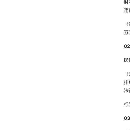
时
违
《
万
02
民
《
排
法
行
0