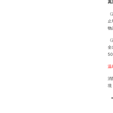
高
《
止
物
《
全
5
温
消
境