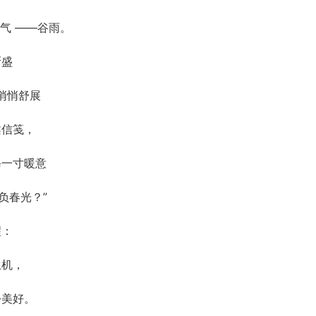
气 ——谷雨。
渐盛
悄悄舒展
柔信笺，
每一寸暖意
负春光？”
醒：
生机，
份美好。