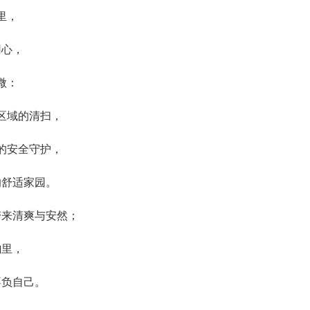
里，
用心，
微：
区域的清扫，
的安全守护，
的舒适家园。
带来清爽与安然；
韵里，
不负自己。