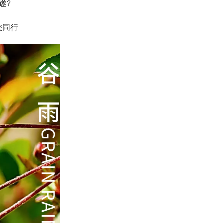
遂?
您同行