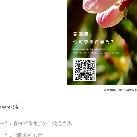
图片拍摄：时代金悦业
金悦服务
一个：
春分恰逢龙抬头，鸿运当头
一个：
倾听您的心声