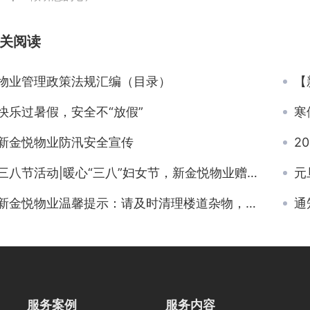
关阅读
物业管理政策法规汇编（目录）
【新
快乐过暑假，安全不“放假”
寒
新金悦物业防汛安全宣传
2
三八节活动|暖心“三八”妇女节，新金悦物业赠花致敬女性
元
新金悦物业温馨提示：请及时清理楼道杂物，防患未“燃”！
通
服务案例
服务内容